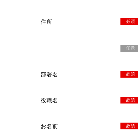
住所
必須
任意
部署名
必須
役職名
必須
お名前
必須