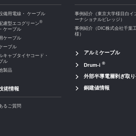
設備用電線・ ケーブル
事例紹介（東京大学様目白イ
ーナショナルビレッジ）
®
配慮型エコグリーン
事例紹介（DIC株式会社千葉
・ケーブル
様）
用ケーブル
ケーブル
アルミケーブル
ルキャブタイヤコード・
ブル
®
Drum-i
他製品
外部半導電層剥ぎ取り
銅建値情報
技術情報
あるご質問