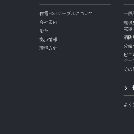
住電HSTケーブルについて
一般
会社案内
環境
電線
沿革
消防
拠点情報
分岐
環境方針
ビニ
ケー
その
よく